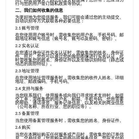
行与您的用户签订隐私政策等协议。
二、我们如何收集的信息
为更好地为您提供服务，我们可能会通过您的主动提交、
自动识别等方式获取各种必要信息：
账号管理
2.1
在您使用用户
账号
时，需收集您的用户名、手机号码、邮
箱地址和
账号
信息（
账号
名、
账号
及密码、密钥）。
ID
实名认证
2.2
在您通过身份证件实名认证时，需收集您的姓名、身份证
件、照片。您也可以通过您的脸部图像进行实名认证，此
时需收集您的姓名、身份证件以及生物识别特征（静态或
动态的面部特征）
。
地址管理
2.3
在您使用地址管理服务时，需收集您的收件人姓名、详细
地址、邮政编码、手机号码。
支持与服务
2.4
当您联系我们、使用服务或向我们寻求技术支持时，如提
交工单，需收集您的用户名、邮箱、手机号码、您所需要
的帮助、通话录音、服务记录信息，以及相关的商业信息
（公司名称、所在行业、您的职位等）。
备案管理
2.5
当
您使用备案管理服务时，需收集您的姓名、身份证件。
购买
2.6
当
您
在本网站
购买
任何
服务或产品时，需收集您的订单信
息、交易信息
（您所购买的商品或服务信息、您应支付的