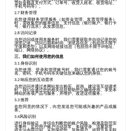
货款金额及支付方式、订单号、收货人姓名、收货地址、
手机号码等）
。
财务管理
2.7
在您使用
财务管理
服务（如资金管理、发票管理服务）
时，需收集您的账单信息、支付信息（银行账户、银行卡
号、银行流水）及发票信息。
访问记录
2.8
当您访问或使用
本
服务时，我们需要获取并自动记录您的
浏览记录、访问日期和时间、浏览器信息（包括但不限于
字体和类型）以及网络链接信息（包括但不限于
地址、
IP
端口、网络协议）。
三、我们如何使用您的信息
身份识别
3.1
当您使用、登录和管理账号时，我们需要通过您的账号
名、密码、手机号码等关键信息来确认您的身份。
响应您的互动需求
3.2
当您访问并通过本网站发出购买、咨询、建议等互动请求
时，我们会通过您的相关信息帮助您正确地使用、享受本
网站的各项产品与服务，并维护、改进这些服务。
推荐
3.3
在您同意的情况下，向您发送您可能感兴趣的产品或服
务。
风险识别
3.4
进行身份验证，并综合判断您的账户风险、检测及防范安
全事件，监控用户账户活动
异常、多端登录、流量异常、
或非法内容识别，从而保护您、其他用户，或我方及关联