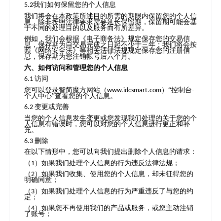
我们如何保留您的个人信息
5.2
我们将会在本政策所述目的所需的期限内保留您的个人信
息，除非按照法律要求需要延长保留期，保留期可能会基
于不同的处理目的以及服务而有所差异。
例如，我们会根据《电子商务法》规定保存您的交易信
息，保存期为自交易完成之日起不少于三年；我们将会按
照《网络安全法》等相关法律法规规定保存您的注册信
息，保存期为您注销帐号后六个月。
六、如何访问和管理您的个人信息
访问
6.1
您可以登录智简魔方网站（
）“控制台
www.idcsmart.com
-
个人中心”查看您的个人信息。
变更或完善
6.2
当您的个人信息发生变更或您发现我们处理的关于您的个
人信息有错误时，您可以对您的个人信息进行更正和补
充。
删除
6.3
在以下情形中，您可以向我们提出删除个人信息的请求：
（
）如果我们处理个人信息的行为违反法律法规；
1
（
）如果我们收集、使用您的个人信息，却未征得您的
2
明确同意；
（
）如果我们处理个人信息的行为严重违反了与您的约
3
定；
（
）如果您不再使用我们的产品或服务，或您主动注销
4
了账号；