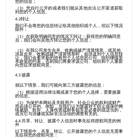
您的信息；
（
）您自行公开的或者我们能从其他合法公开渠道获取
3
到您的个人信息。
转让
4.2
我们不会将您的信息转让给其他组织或个人，但以下情况
除外：
（
）在获取明确同意的情况下转让：获得您的明确同意
1
后，我们会向其他方转让您的个人信息；
（
）在我公司发生合并、收购或破产清算情形，或其他
2
涉及合并、收购或破产清算情形时，如涉及到个人信息转
让，我们会要求新的持有您个人信息的公司、组织继续受
本政策的约束，否则我们将要求该公司、组织和个人重新
向您征求授权同意。
披露
4.3
就以下情形，我们可能向第三方披露
您的
信息：
（
）
根据适用法律法规
或基于您的个人选择
，需要披露
1
的
信息
。
（
）为保护本网站及关联用户、社会
公众的权利或财产
2
而必须公开
的。例如，当我们认为披露对于防止或保护网
络威胁、欺诈、人身伤害或财务损失是必要的或适当的，
或当它与涉嫌或实际非法活动的调查有关的。
共享、转让、披露个人信息时事先征得授权同意的例
4.4
外
以下情形中，共享、转让、公开披露您的个人信息无需事
先征得您的授权同意：