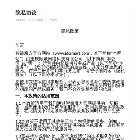
隐私协议
更新时间：2023-01-09 03:10
关键字：--
隐私政策
前言
智简魔方官方网站（
，
以下简
称
“
本
网
www.idcsmart.com
站
”
）由重庆顺戴网络科技有限公司（以下简称
“本公
司”或“我们”）运营并向您提供服务或产品（以下简称“本
服务”），我们深知隐私对您的重要性，并充分尊重您的
隐私。在您注册并使用本服务之前，请您仔细阅读《隐私
政策》（以下简称本政策）。
您使用或继续使用本服务，都表示您同意我们按照本政策
收集、使用、储存和分享您的信息。若您未使用我们提供
的相应的产品或服务，我们不会收集相对应的信息。
一、本政策的适用范围
本政策适用于我们通过智简魔方官网提供的一切服
1.1
务。当您使用我们任何单项服务时，您同意接受本隐私政
策，在此情况下特定条款与本政策条款同时对您产生效
力。
本政策不适用于其他第三方向您提供的服务。例如，
1.2
智简魔方商城里其他开发商提供的插件或服务，通过智简
魔方社区获得的产品或服务等。
需要特别说明的是，若您通过我们的技术服务为您的
1.3
用户再提供服务，因您的业务数据属于您所有，您应当另