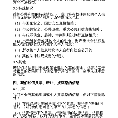
方的合法权益。
特殊情况
3.5
维护公共利益的特殊情况下，我们将有权使用您的个人信
息而无需征得您的同意，该特殊情况包括：
（
）与国家安全、国防安全直接相关；
1
（
）与公共安全、公共卫生、重大公共利益直接相关；
2
（
）与犯罪侦查、起诉、审判和判决执行直接相关；
3
（
）出于维护您或其他个人的生命、财产重大合法权益
4
但又很难得到您或其他个人本人同意；
（
）所收集个人信息时您本人自行向社会公开的；
5
（
）其他法律法规规定的情形。
6
其他
3.6
若我们将信息用于本政策未载明的其他用途，或者将基于
特定目的收集而来的信息用于其他目的时，会事先征求您
的同意。
四、我们如何共享、转让、披露您的信息
共享
4.1
我们不会与其他组织或个人共享您的信息，但以下情况除
外：
（
）在获取您明确同意情况下的共享。获得您的明确同
1
意后，我们会向您同意的第三方共享您的信息；
（
）法定情形下的共享。根据适用的法律法规、法律程
2
序、诉讼
仲裁、政府的强制命令、监管要求而需要共享
/