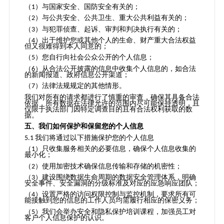
（
）与国家安全、国防安全有关的；
1
（
）与公共安全、公共卫生、重大公共利益有关的；
2
（
）与犯罪侦查、起诉、审判和判决执行有关的；
3
（
）出于维护您或其他个人的生命、财产重大合法权益
4
但又很难得到本人同意的；
（
）您自行向社会公众公开的个人信息；
5
（
）从合法公开披露的信息中收集个人信息的，如合法
6
的新闻报道、政府信息公开渠道；
（
）法律法规规定的其他情形。
7
我们对所有的请求都进行了慎重的审查，确保其具备合法
依据，所有数据在法律允许的范围内尽可能保持透明，且
仅限于执法部门因特定调查目的且有合法权利获取的数
据。
五、我们如何保护和保留您的个人信息
我们将通过以下措施保护您的个人信息
5.1
（
）只收集服务相关的必要信息，确保个人信息收集的
1
最小化；
（
）使用加密技术确保信息传输和存储的机密性；
2
（
）建设围绕数据生命周期的数据安全管理体系，明确
3
安全事件、安全漏洞的分级标准及对应的应急响应团队；
（
）设置严格的访问权限控制与监控机制，要求所有可
4
能接触到您的信息的工作人员均需履行相应的保密义务；
（
）我们会举办安全和隐私保护培训课程，加强员工对
5
客户个人信息保护的认识。